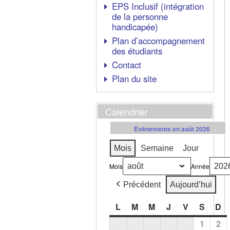
EPS Inclusif (intégration
de la personne
handicapée)
Plan d’accompagnement
des étudiants
Contact
Plan du site
Calendrier
Évènements en août 2026
Mois
Semaine
Jour
Mois
Année
Précédent
Aujourd’hui
L
M
M
J
V
S
D
1
2