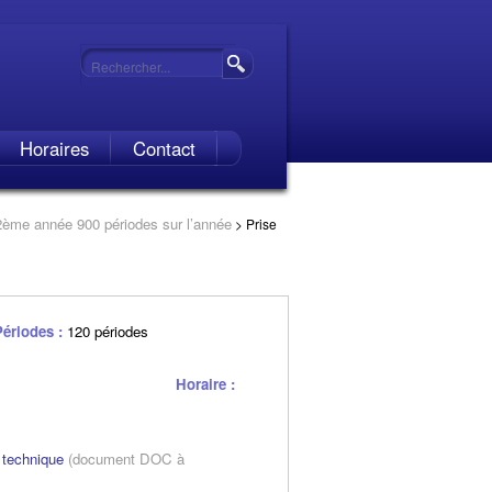
Horaires
Contact
2ème année 900 périodes sur l’année
>
Prise
Périodes :
120 périodes
Horaire :
 technique